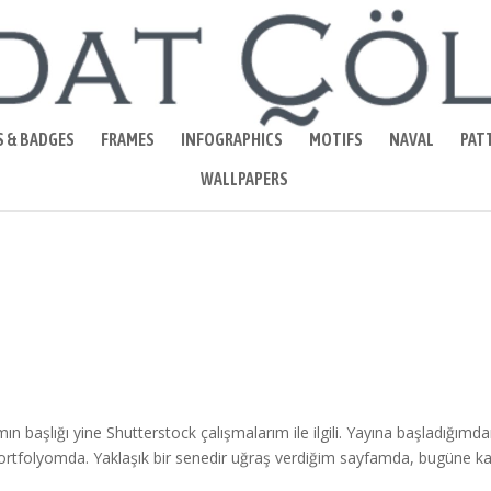
S & BADGES
FRAMES
INFOGRAPHICS
MOTIFS
NAVAL
PAT
WALLPAPERS
mın başlığı yine Shutterstock çalışmalarım ile ilgili. Yayına başladığımd
portfolyomda. Yaklaşık bir senedir uğraş verdiğim sayfamda, bugüne k