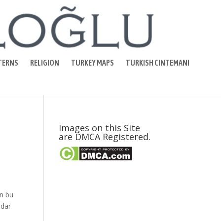
TERNS
RELIGION
TURKEY MAPS
TURKISH CINTEMANI
Images on this Site
are DMCA Registered.
an bu
adar